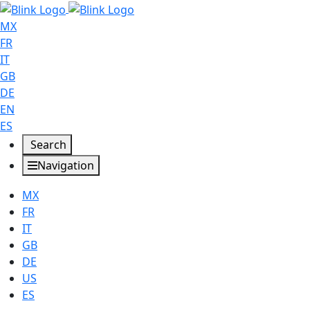
MX
FR
IT
GB
DE
EN
ES
Search
Navigation
MX
FR
IT
GB
DE
US
ES