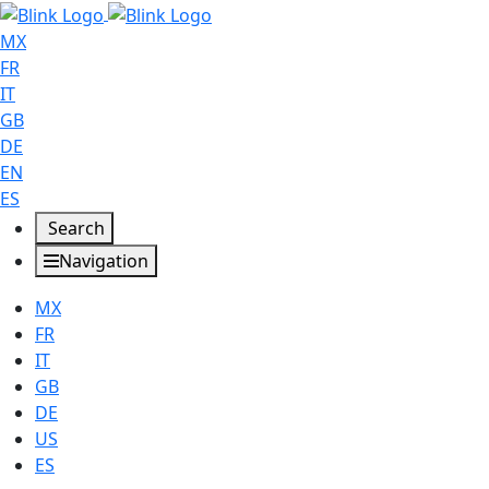
MX
FR
IT
GB
DE
EN
ES
Search
Navigation
MX
FR
IT
GB
DE
US
ES