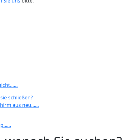
n Sie uns
bitte.
icht...…
 sie schließen?
hirm aus neu...…
p...…