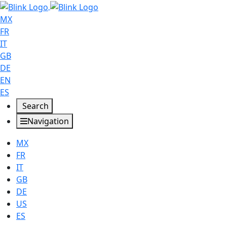
MX
FR
IT
GB
DE
EN
ES
Search
Navigation
MX
FR
IT
GB
DE
US
ES