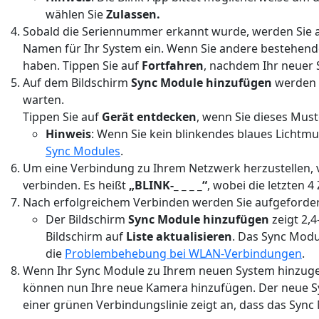
wählen Sie
Zulassen.
Sobald die Seriennummer erkannt wurde, werden Sie au
Namen für Ihr System ein. Wenn Sie andere bestehend
haben. Tippen Sie auf
Fortfahren
, nachdem Ihr neuer
Auf dem Bildschirm
Sync Module hinzufügen
werden S
warten.
Tippen Sie auf
Gerät entdecken
, wenn Sie dieses Mus
Hinweis
: Wenn Sie kein blinkendes blaues Lichtm
Sync Modules
.
Um eine Verbindung zu Ihrem Netzwerk herzustellen, 
verbinden. Es heißt
„BLINK-_ _ _ _“
, wobei die letzten
Nach erfolgreichem Verbinden werden Sie aufgeforder
Der Bildschirm
Sync Module hinzufügen
zeigt 2,
Bildschirm auf
Liste aktualisieren
. Das Sync Modu
die
Problembehebung bei WLAN-Verbindungen
.
Wenn Ihr Sync Module zu Ihrem neuen System hinzugefü
können nun Ihre neue Kamera hinzufügen. Der neue Sy
einer grünen Verbindungslinie zeigt an, dass das Sync