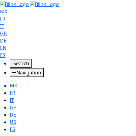
MX
FR
IT
GB
DE
EN
ES
Search
Navigation
MX
FR
IT
GB
DE
US
ES