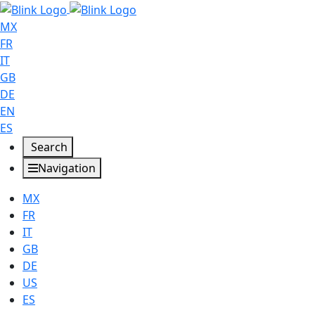
MX
FR
IT
GB
DE
EN
ES
Search
Navigation
MX
FR
IT
GB
DE
US
ES