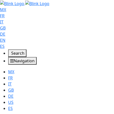
MX
FR
IT
GB
DE
EN
ES
Search
Navigation
MX
FR
IT
GB
DE
US
ES