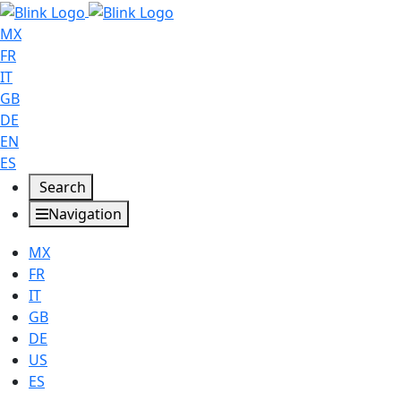
MX
FR
IT
GB
DE
EN
ES
Search
Navigation
MX
FR
IT
GB
DE
US
ES