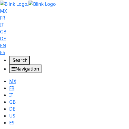
MX
FR
IT
GB
DE
EN
ES
Search
Navigation
MX
FR
IT
GB
DE
US
ES