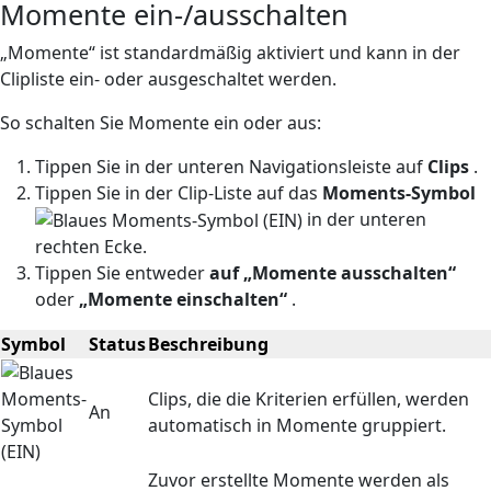
Momente ein-/ausschalten
„Momente“ ist standardmäßig aktiviert und kann in der
Clipliste ein- oder ausgeschaltet werden.
So schalten Sie Momente ein oder aus:
Tippen Sie in der unteren Navigationsleiste auf
Clips
.
Tippen Sie in der Clip-Liste auf das
Moments-Symbol
in der unteren
rechten Ecke.
Tippen Sie entweder
auf „Momente ausschalten“
oder
„Momente einschalten“
.
Symbol
Status
Beschreibung
Clips, die die Kriterien erfüllen, werden
An
automatisch in Momente gruppiert.
Zuvor erstellte Momente werden als