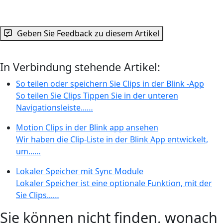
Geben Sie Feedback zu diesem Artikel
In Verbindung stehende Artikel:
So teilen oder speichern Sie Clips in der Blink -App
So teilen Sie Clips Tippen Sie in der unteren
Navigationsleiste...…
Motion Clips in der Blink app ansehen
Wir haben die Clip-Liste in der Blink App entwickelt,
um...…
Lokaler Speicher mit Sync Module
Lokaler Speicher ist eine optionale Funktion, mit der
Sie Clips...…
Sie können nicht finden, wonach