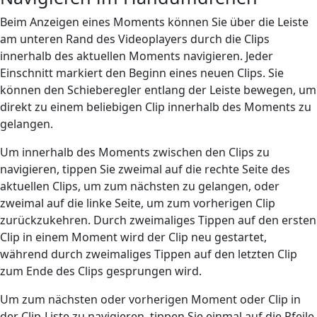
Beim Anzeigen eines Moments können Sie über die Leiste
am unteren Rand des Videoplayers durch die Clips
innerhalb des aktuellen Moments navigieren. Jeder
Einschnitt markiert den Beginn eines neuen Clips. Sie
können den Schieberegler entlang der Leiste bewegen, um
direkt zu einem beliebigen Clip innerhalb des Moments zu
gelangen.
Um innerhalb des Moments zwischen den Clips zu
navigieren, tippen Sie zweimal auf die rechte Seite des
aktuellen Clips, um zum nächsten zu gelangen, oder
zweimal auf die linke Seite, um zum vorherigen Clip
zurückzukehren. Durch zweimaliges Tippen auf den ersten
Clip in einem Moment wird der Clip neu gestartet,
während durch zweimaliges Tippen auf den letzten Clip
zum Ende des Clips gesprungen wird.
Um zum nächsten oder vorherigen Moment oder Clip in
der Clip-Liste zu navigieren, tippen Sie einmal auf die Pfeile