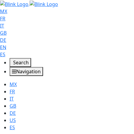
MX
FR
IT
GB
DE
EN
ES
Search
Navigation
MX
FR
IT
GB
DE
US
ES