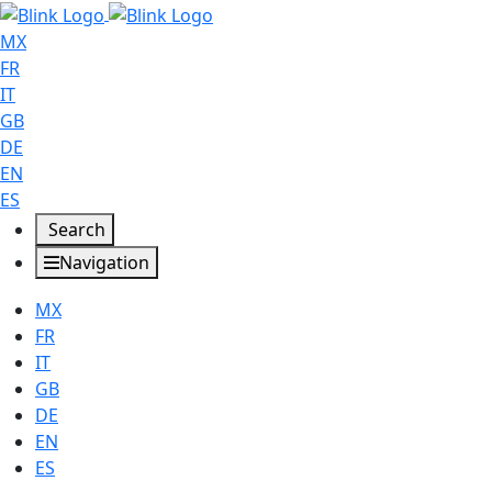
MX
FR
IT
GB
DE
EN
ES
Search
Navigation
MX
FR
IT
GB
DE
EN
ES