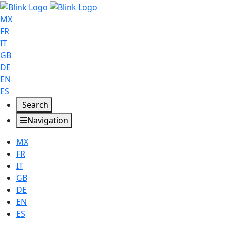
MX
FR
IT
GB
DE
EN
ES
Search
Navigation
MX
FR
IT
GB
DE
EN
ES