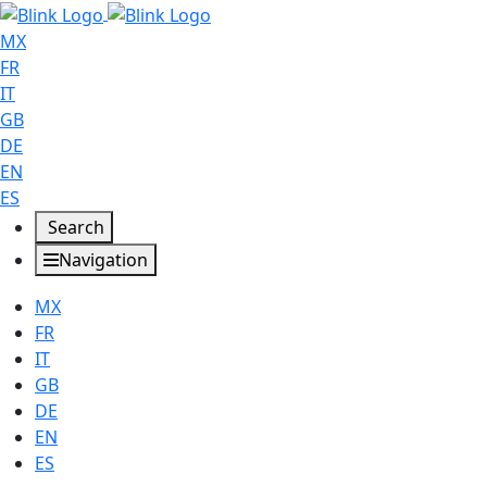
MX
FR
IT
GB
DE
EN
ES
Search
Navigation
MX
FR
IT
GB
DE
EN
ES