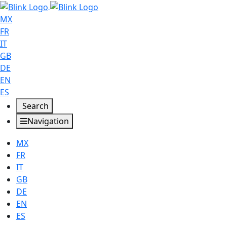
MX
FR
IT
GB
DE
EN
ES
Search
Navigation
MX
FR
IT
GB
DE
EN
ES