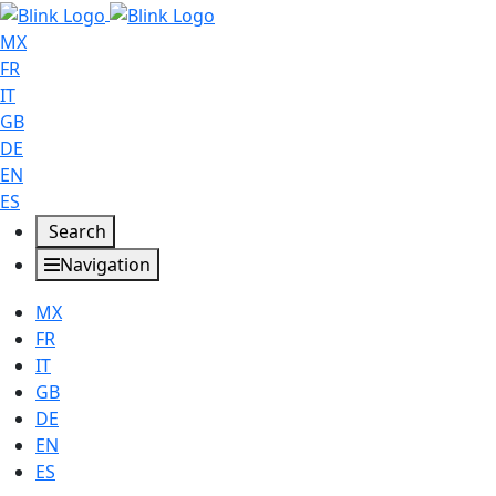
MX
FR
IT
GB
DE
EN
ES
Search
Navigation
MX
FR
IT
GB
DE
EN
ES