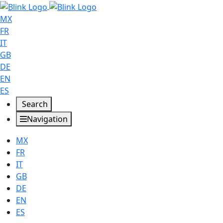
MX
FR
IT
GB
DE
EN
ES
Search
Navigation
MX
FR
IT
GB
DE
EN
ES