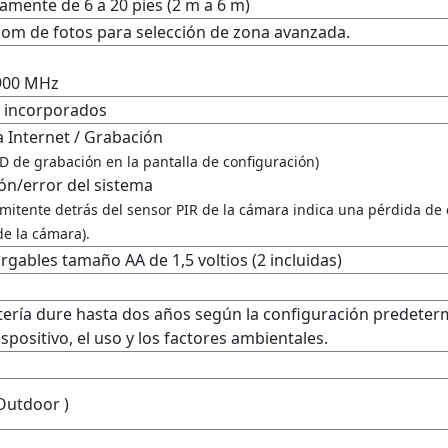
mente de 6 a 20 pies (2 m a 6 m)
oom de fotos para selección de zona avanzada.
 900 MHz
z incorporados
a Internet / Grabación
ED de grabación en la pantalla de configuración)
ión/error del sistema
ermitente detrás del sensor PIR de la cámara indica una pérdida de
de la cámara).
cargables tamaño AA de 1,5 voltios (2 incluidas)
tería dure hasta dos años según la configuración predeterm
spositivo, el uso y los factores ambientales.
Outdoor )