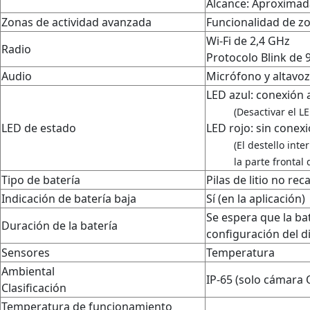
Alcance: Aproximada
Zonas de actividad avanzada
Funcionalidad de z
Wi-Fi de 2,4 GHz
Radio
Protocolo Blink de
Audio
Micrófono y altavo
LED azul: conexión 
(Desactivar el L
LED de estado
LED rojo: sin conex
(El destello int
la parte frontal 
Tipo de batería
Pilas de litio no re
Indicación de batería baja
Sí (en la aplicación)
Se espera que la ba
Duración de la batería
configuración del di
Sensores
Temperatura
Ambiental
IP-65 (solo cámara 
Clasificación
Temperatura de funcionamiento