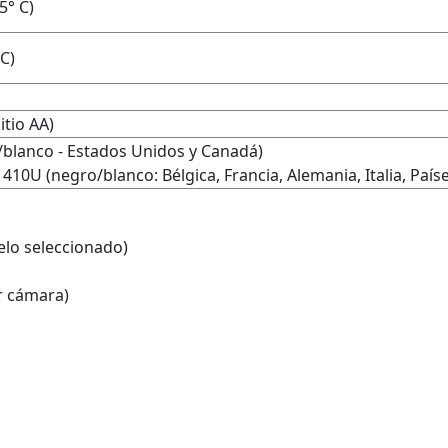
5° C)
 C)
itio AA)
lanco - Estados Unidos y Canadá)
U (negro/blanco: Bélgica, Francia, Alemania, Italia, Paíse
lo seleccionado)
or cámara)