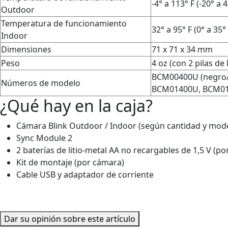
-4° a 113° F (-20° a 4
Outdoor
Temperatura de funcionamiento
32° a 95° F (0° a 35°
Indoor
Dimensiones
71 x 71 x 34 mm
Peso
4 oz (con 2 pilas de l
BCM00400U (negro/b
Números de modelo
BCM01400U, BCM01410
¿Qué hay en la caja?
Cámara Blink Outdoor / Indoor (según cantidad y mode
Sync Module 2
2 baterías de litio-metal AA no recargables de 1,5 V (p
Kit de montaje (por cámara)
Cable USB y adaptador de corriente
Dar su opinión sobre este artículo