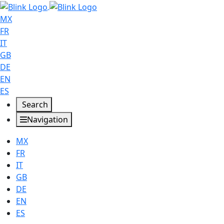
MX
FR
IT
GB
DE
EN
ES
Search
Navigation
MX
FR
IT
GB
DE
EN
ES