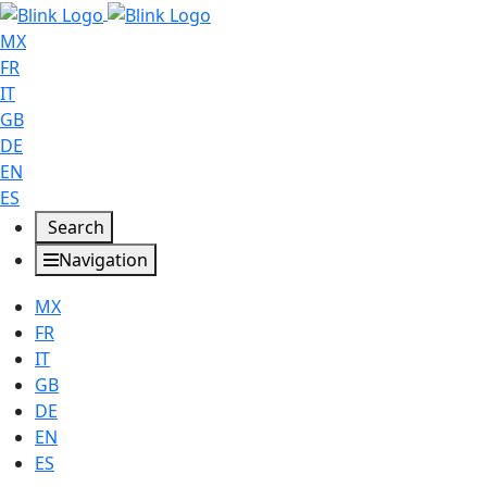
MX
FR
IT
GB
DE
EN
ES
Search
Navigation
MX
FR
IT
GB
DE
EN
ES