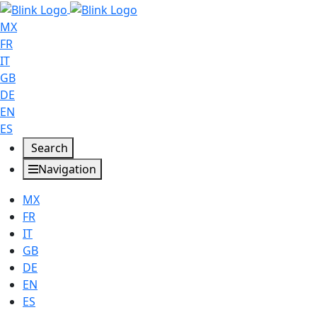
MX
FR
IT
GB
DE
EN
ES
Search
Navigation
MX
FR
IT
GB
DE
EN
ES