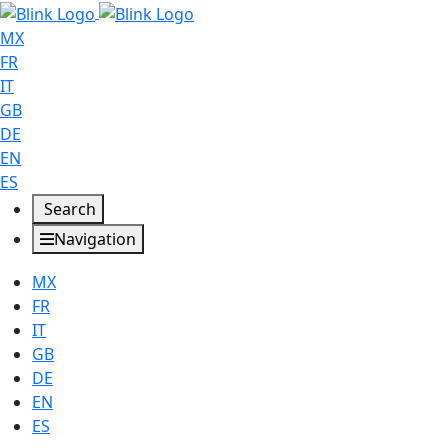
MX
FR
IT
GB
DE
EN
ES
Search
Navigation
MX
FR
IT
GB
DE
EN
ES