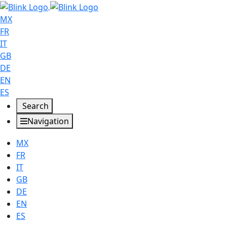
MX
FR
IT
GB
DE
EN
ES
Search
Navigation
MX
FR
IT
GB
DE
EN
ES