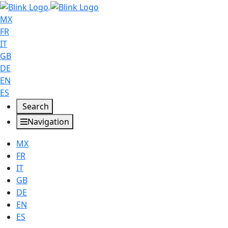
MX
FR
IT
GB
DE
EN
ES
Search
Navigation
MX
FR
IT
GB
DE
EN
ES