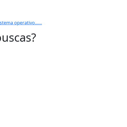
istema operativo...…
buscas?