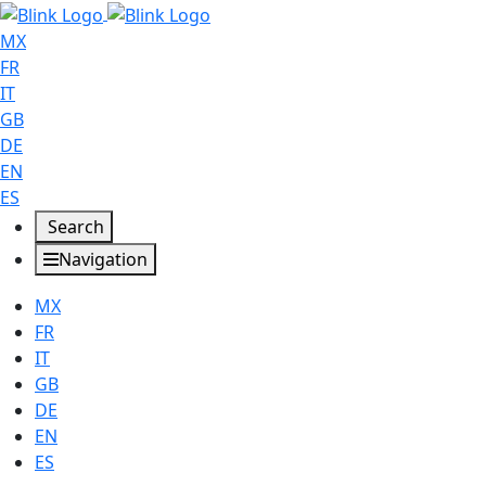
MX
FR
IT
GB
DE
EN
ES
Search
Navigation
MX
FR
IT
GB
DE
EN
ES