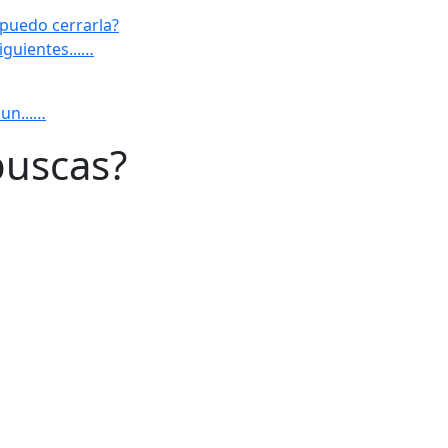
 puedo cerrarla?
iguientes...…
 un...…
buscas?