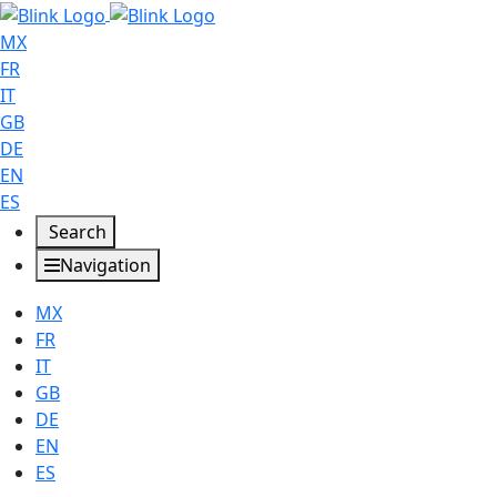
MX
FR
IT
GB
DE
EN
ES
Search
Navigation
MX
FR
IT
GB
DE
EN
ES