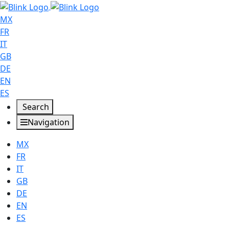
MX
FR
IT
GB
DE
EN
ES
Search
Navigation
MX
FR
IT
GB
DE
EN
ES