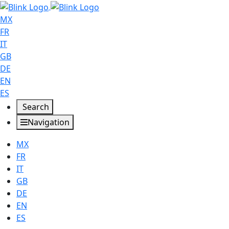
MX
FR
IT
GB
DE
EN
ES
Search
Navigation
MX
FR
IT
GB
DE
EN
ES