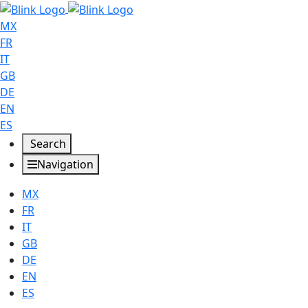
MX
FR
IT
GB
DE
EN
ES
Search
Navigation
MX
FR
IT
GB
DE
EN
ES