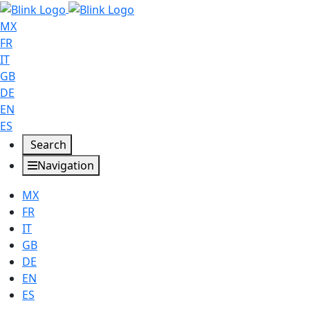
MX
FR
IT
GB
DE
EN
ES
Search
Navigation
MX
FR
IT
GB
DE
EN
ES