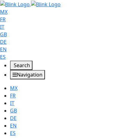
MX
FR
IT
GB
DE
EN
ES
Search
Navigation
MX
FR
IT
GB
DE
EN
ES