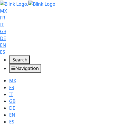
MX
FR
IT
GB
DE
EN
ES
Search
Navigation
MX
FR
IT
GB
DE
EN
ES