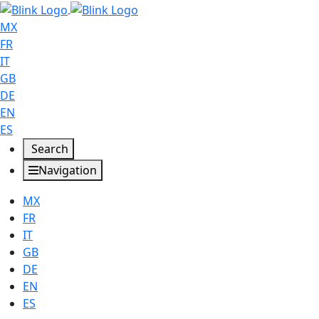
MX
FR
IT
GB
DE
EN
ES
Search
Navigation
MX
FR
IT
GB
DE
EN
ES