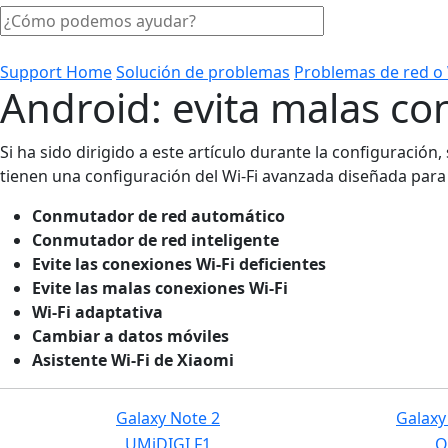
Support Home
Solución de problemas
Problemas de red o 
Android: evita malas co
Si ha sido dirigido a este artículo durante la configuració
tienen una configuración del Wi-Fi avanzada diseñada para e
Conmutador de red automático
Conmutador de red inteligente
Evite las conexiones Wi-Fi deficientes
Evite las malas conexiones Wi-Fi
Wi-Fi adaptativa
Cambiar a datos móviles
Asistente Wi-Fi de Xiaomi
Galaxy Note 2
Galaxy
UMiDIGI F1
O