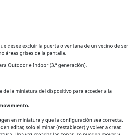
ue desee excluir la puerta o ventana de un vecino de ser
 áreas grises de la pantalla.
mara Outdoor e Indoor (3.ª generación).
a de la miniatura del dispositivo para acceder a la
 movimiento
.
agen en miniatura y que la configuración sea correcta.
en editar, solo eliminar (restablecer) y volver a crear.
iatura. Una vez creadas las zonas, se pueden mover y