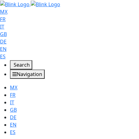
MX
FR
IT
GB
DE
EN
ES
Search
Navigation
MX
FR
IT
GB
DE
EN
ES