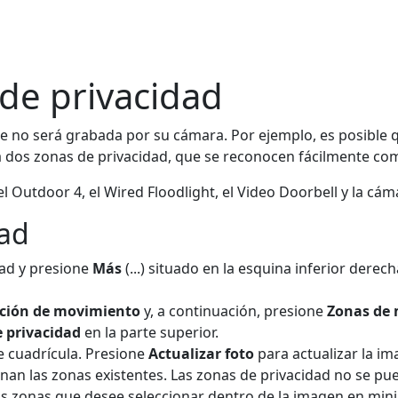
de privacidad
e no será grabada por su cámara. Por ejemplo, es posible q
 dos zonas de privacidad, que se reconocen fácilmente como
el Outdoor 4, el Wired Floodlight, el Video Doorbell y la cá
dad
dad y presione
Más
(...)
situado en la esquina inferior derech
ción de movimiento
y, a continuación, presione
Zonas de
e privacidad
en la parte superior.
e cuadrícula. Presione
Actualizar foto
para actualizar la im
minan las zonas existentes. Las zonas de privacidad no se pued
dos zonas que desee seleccionar dentro de la imagen en min