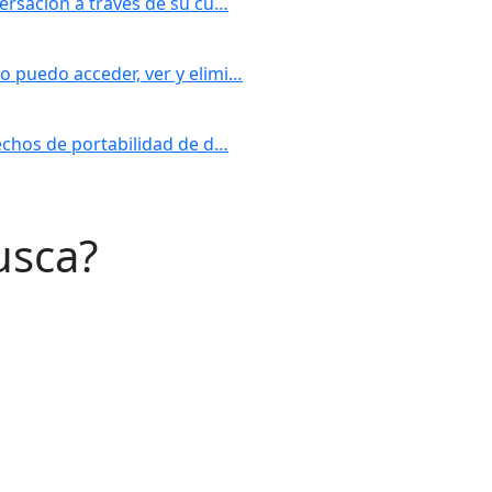
versación a través de su cu…
o puedo acceder, ver y elimi…
rechos de portabilidad de d…
usca?