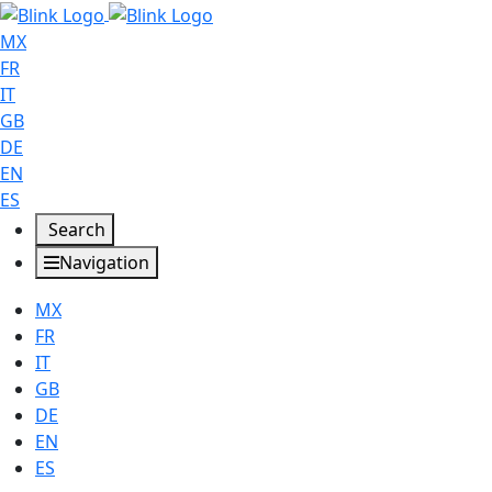
MX
FR
IT
GB
DE
EN
ES
Search
Navigation
MX
FR
IT
GB
DE
EN
ES