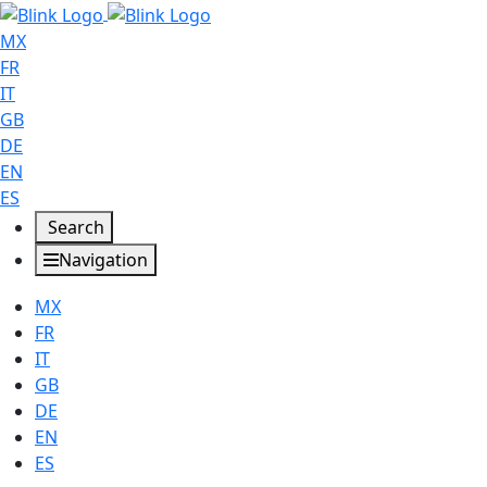
MX
FR
IT
GB
DE
EN
ES
Search
Navigation
MX
FR
IT
GB
DE
EN
ES