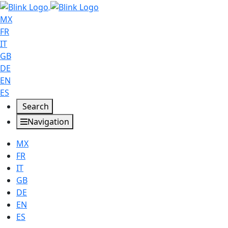
MX
FR
IT
GB
DE
EN
ES
Search
Navigation
MX
FR
IT
GB
DE
EN
ES