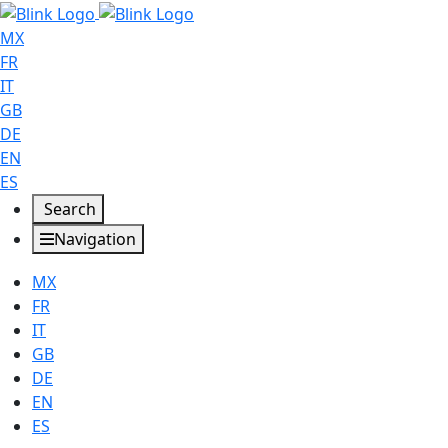
MX
FR
IT
GB
DE
EN
ES
Search
Navigation
MX
FR
IT
GB
DE
EN
ES