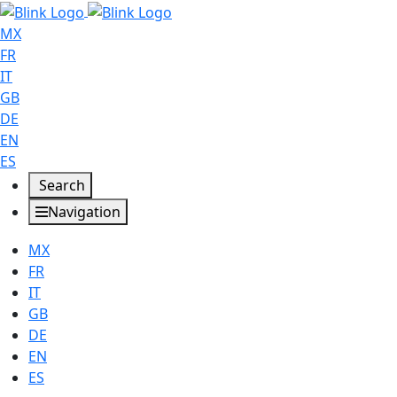
MX
FR
IT
GB
DE
EN
ES
Search
Navigation
MX
FR
IT
GB
DE
EN
ES