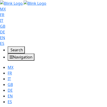
MX
FR
IT
GB
DE
EN
ES
Search
Navigation
MX
FR
IT
GB
DE
EN
ES