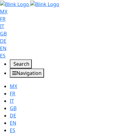
MX
FR
IT
GB
DE
EN
ES
Search
Navigation
MX
FR
IT
GB
DE
EN
ES