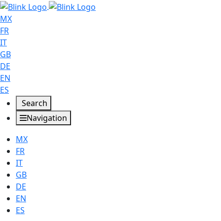
MX
FR
IT
GB
DE
EN
ES
Search
Navigation
MX
FR
IT
GB
DE
EN
ES