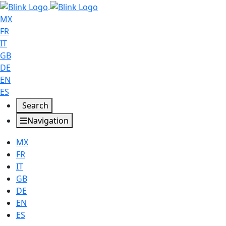
MX
FR
IT
GB
DE
EN
ES
Search
Navigation
MX
FR
IT
GB
DE
EN
ES