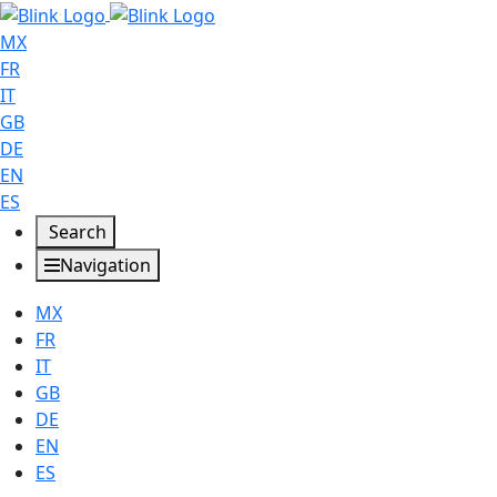
MX
FR
IT
GB
DE
EN
ES
Search
Navigation
MX
FR
IT
GB
DE
EN
ES