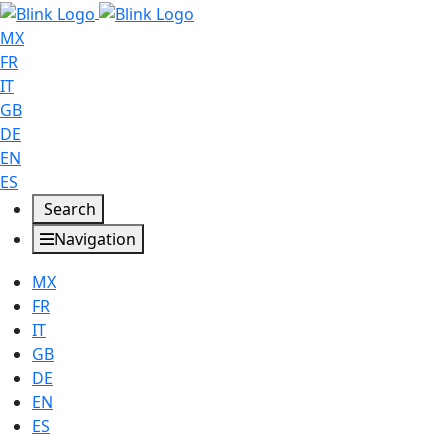
MX
FR
IT
GB
DE
EN
ES
Search
Navigation
MX
FR
IT
GB
DE
EN
ES