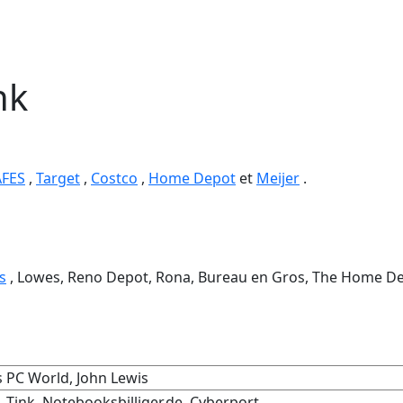
nk
AFES
,
Target
,
Costco
,
Home Depot
et
Meijer
.
s
, Lowes, Reno Depot, Rona, Bureau en Gros, The Home De
's PC World, John Lewis
, Tink, Notebooksbilliger.de, Cyberport