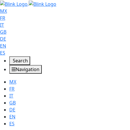
MX
FR
IT
GB
DE
EN
ES
Search
Navigation
MX
FR
IT
GB
DE
EN
ES