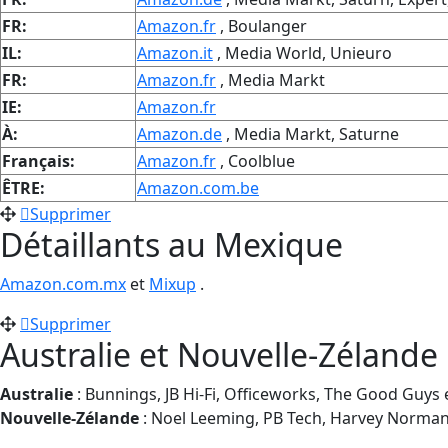
FR:
Amazon.fr
, Boulanger
IL:
Amazon.it
, Media World, Unieuro
FR:
Amazon.fr
, Media Markt
IE:
Amazon.fr
À:
Amazon.de
, Media Markt, Saturne
Français:
Amazon.fr
, Coolblue
ÊTRE:
Amazon.com.be
Supprimer
Détaillants au Mexique
Amazon.com.mx
et
Mixup
.
Supprimer
Australie et Nouvelle-Zélande
Australie
: Bunnings, JB Hi-Fi, Officeworks, The Good Guys
Nouvelle-Zélande
: Noel Leeming, PB Tech, Harvey Norman e