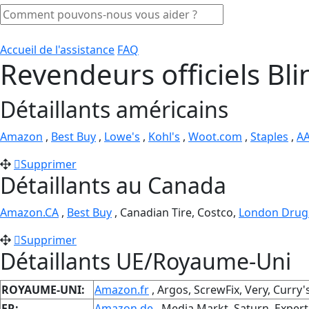
Accueil de l'assistance
FAQ
Revendeurs officiels Bli
Détaillants américains
Amazon
,
Best Buy
,
Lowe's
,
Kohl's
,
Woot.com
,
Staples
,
A
Supprimer
Détaillants au Canada
Amazon.CA
,
Best Buy
, Canadian Tire, Costco,
London Drug
Supprimer
Détaillants UE/Royaume-Uni
ROYAUME-UNI:
Amazon.fr
, Argos, ScrewFix, Very, Curry
FR:
Amazon.de
, Media Markt, Saturn, Expert