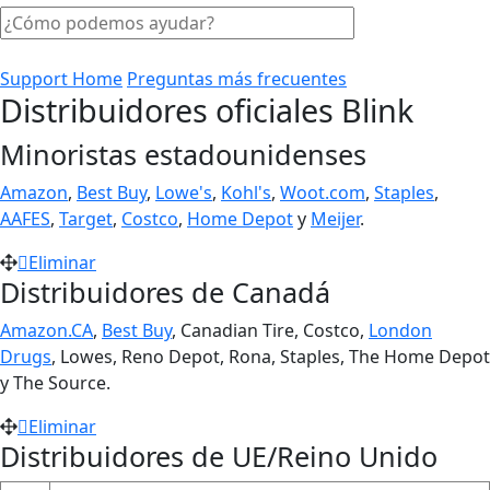
Support Home
Preguntas más frecuentes
Distribuidores oficiales Blink
Minoristas estadounidenses
Amazon
,
Best Buy
,
Lowe's
,
Kohl's
,
Woot.com
,
Staples
,
AAFES
,
Target
,
Costco
,
Home Depot
y
Meijer
.
Eliminar
Distribuidores de Canadá
Amazon.CA
,
Best Buy
, Canadian Tire, Costco,
London
Drugs
, Lowes, Reno Depot, Rona, Staples, The Home Depot
y The Source.
Eliminar
Distribuidores de UE/Reino Unido