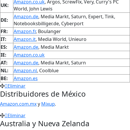
Amazon.co.uk
, Argos, ScrewFix, Very, Curry's PC
UK:
World, John Lewis
Amazon.de
, Media Markt, Saturn, Expert, Tink,
DE:
Notebooksbilliger.de, Cyberport
FR:
Amazon.fr
, Boulanger
IT:
Amazon.it
, Media World, Unieuro
ES:
Amazon.de
, Media Markt
IE:
Amazon.co.uk
AT:
Amazon.de
, Media Markt, Saturn
NL:
Amazon.nl
, Coolblue
BE:
Amazon.es
Eliminar
Distribuidores de México
Amazon.com.mx
y
Mixup
.
Eliminar
Australia y Nueva Zelanda