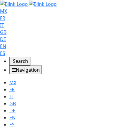
MX
FR
IT
GB
DE
EN
ES
Search
Navigation
MX
FR
IT
GB
DE
EN
ES