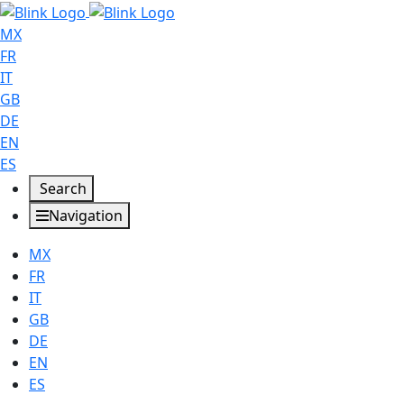
MX
FR
IT
GB
DE
EN
ES
Search
Navigation
MX
FR
IT
GB
DE
EN
ES