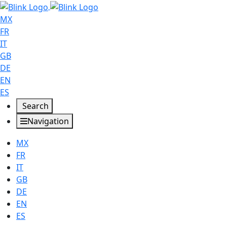
MX
FR
IT
GB
DE
EN
ES
Search
Navigation
MX
FR
IT
GB
DE
EN
ES