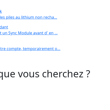
nk
es piles au lithium non recha…
dant
t un Sync Module avant d' en …
votre compte, temporairement o…
que vous cherchez ?