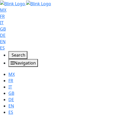
MX
FR
IT
GB
DE
EN
ES
Search
Navigation
MX
FR
IT
GB
DE
EN
ES