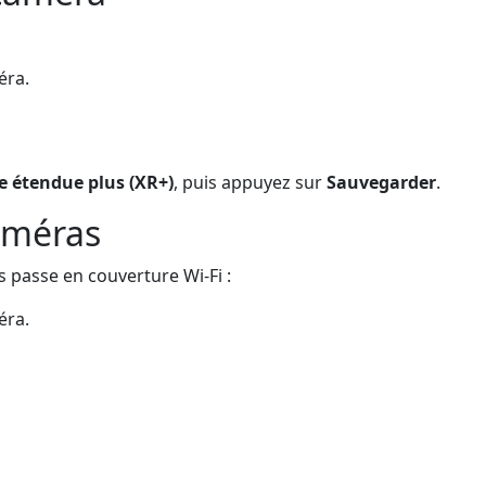
éra.
e étendue plus (XR+)
, puis appuyez sur
Sauvegarder
.
améras
 passe en couverture Wi-Fi :
éra.