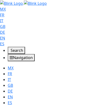
MX
FR
IT
GB
DE
EN
ES
Search
Navigation
MX
FR
IT
GB
DE
EN
ES