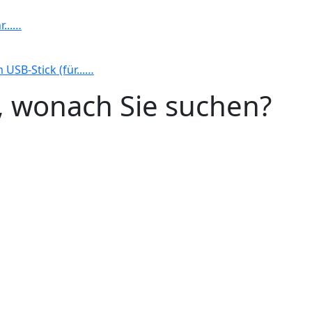
r...…
USB-Stick (für...…
n, wonach Sie suchen?