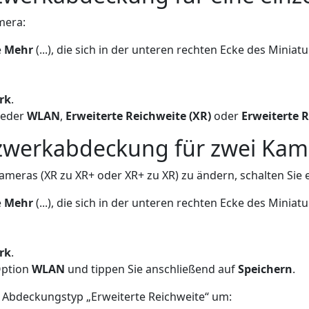
mera:
e
Mehr
(...), die sich in der unteren rechten Ecke des Minia
rk
.
weder
WLAN
,
Erweiterte Reichweite (XR)
oder
Erweiterte R
zwerkabdeckung für zwei Kam
meras (XR zu XR+ oder XR+ zu XR) zu ändern, schalten Si
e
Mehr
(...), die sich in der unteren rechten Ecke des Minia
rk
.
Option
WLAN
und tippen Sie anschließend auf
Speichern
.
n Abdeckungstyp „Erweiterte Reichweite“ um: