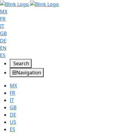
MX
FR
IT
GB
DE
EN
ES
Search
Navigation
MX
FR
IT
GB
DE
US
ES